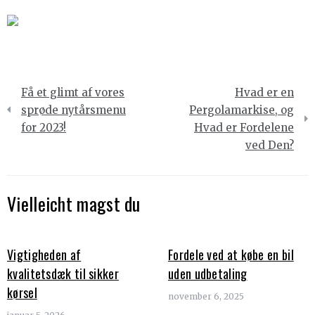
Indlægsnavigation
Få et glimt af vores
Hvad er en
sprøde nytårsmenu
Pergolamarkise, og
for 2023!
Hvad er Fordelene
ved Den?
Vielleicht magst du
Vigtigheden af
Fordele ved at købe en bil
kvalitetsdæk til sikker
uden udbetaling
kørsel
november 6, 2025