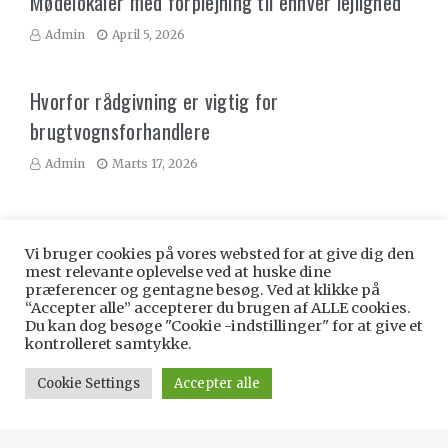
Mødelokaler med forplejning til enhver lejlighed
Admin
April 5, 2026
Hvorfor rådgivning er vigtig for
brugtvognsforhandlere
Admin
Marts 17, 2026
Vi bruger cookies på vores websted for at give dig den
Hobby Og Dyr
mest relevante oplevelse ved at huske dine
præferencer og gentagne besøg. Ved at klikke på
“Accepter alle” accepterer du brugen af ALLE cookies.
Du kan dog besøge "Cookie -indstillinger" for at give et
kontrolleret samtykke.
Cookie Settings
Accepter alle