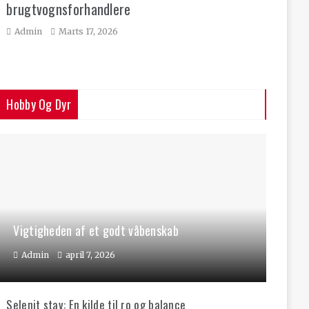
brugtvognsforhandlere
Admin
Marts 17, 2026
Hobby Og Dyr
Vigtigheden af et godt våbenskab
Admin
april 7, 2026
Selenit stav: En kilde til ro og balance