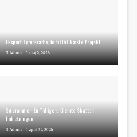
Ekspert Tømrerarbejde til Dit Næste Projekt
Admin
maj 2, 2026
Sølvrammer: En Tidligere Glemte Skatte i
Indretningen
Admin
april 25, 2026