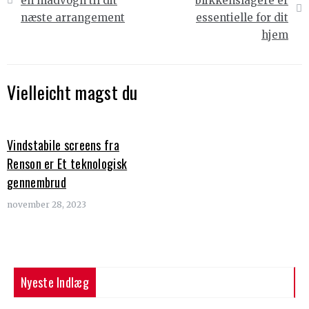
en madvogn til dit
blikkenslagere er
næste arrangement
essentielle for dit
hjem
Vielleicht magst du
Vindstabile screens fra
Renson er Et teknologisk
gennembrud
november 28, 2023
Nyeste Indlæg