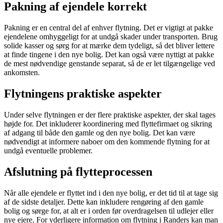
Pakning af ejendele korrekt
Pakning er en central del af enhver flytning. Det er vigtigt at pakke
ejendelene omhyggeligt for at undgå skader under transporten. Brug
solide kasser og sørg for at mærke dem tydeligt, så det bliver lettere
at finde tingene i den nye bolig. Det kan også være nyttigt at pakke
de mest nødvendige genstande separat, så de er let tilgængelige ved
ankomsten.
Flytningens praktiske aspekter
Under selve flytningen er der flere praktiske aspekter, der skal tages
højde for. Det inkluderer koordinering med flyttefirmaet og sikring
af adgang til både den gamle og den nye bolig. Det kan være
nødvendigt at informere naboer om den kommende flytning for at
undgå eventuelle problemer.
Afslutning på flytteprocessen
Når alle ejendele er flyttet ind i den nye bolig, er det tid til at tage sig
af de sidste detaljer. Dette kan inkludere rengøring af den gamle
bolig og sørge for, at alt er i orden før overdragelsen til udlejer eller
nye ejere. For yderligere information om flytning i Randers kan man