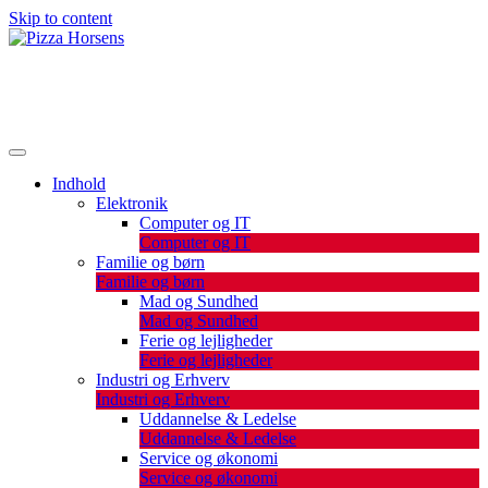
Skip to content
De bedste artikler, tips og tricks finder du her.
Pizza Horsens
Indhold
Elektronik
Computer og IT
Computer og IT
Familie og børn
Familie og børn
Mad og Sundhed
Mad og Sundhed
Ferie og lejligheder
Ferie og lejligheder
Industri og Erhverv
Industri og Erhverv
Uddannelse & Ledelse
Uddannelse & Ledelse
Service og økonomi
Service og økonomi