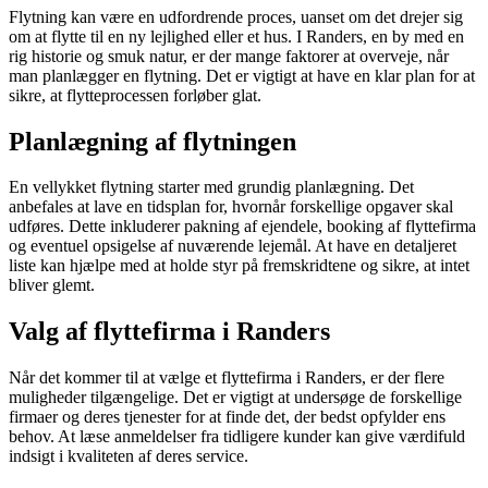
Flytning kan være en udfordrende proces, uanset om det drejer sig
om at flytte til en ny lejlighed eller et hus. I Randers, en by med en
rig historie og smuk natur, er der mange faktorer at overveje, når
man planlægger en flytning. Det er vigtigt at have en klar plan for at
sikre, at flytteprocessen forløber glat.
Planlægning af flytningen
En vellykket flytning starter med grundig planlægning. Det
anbefales at lave en tidsplan for, hvornår forskellige opgaver skal
udføres. Dette inkluderer pakning af ejendele, booking af flyttefirma
og eventuel opsigelse af nuværende lejemål. At have en detaljeret
liste kan hjælpe med at holde styr på fremskridtene og sikre, at intet
bliver glemt.
Valg af flyttefirma i Randers
Når det kommer til at vælge et flyttefirma i Randers, er der flere
muligheder tilgængelige. Det er vigtigt at undersøge de forskellige
firmaer og deres tjenester for at finde det, der bedst opfylder ens
behov. At læse anmeldelser fra tidligere kunder kan give værdifuld
indsigt i kvaliteten af deres service.