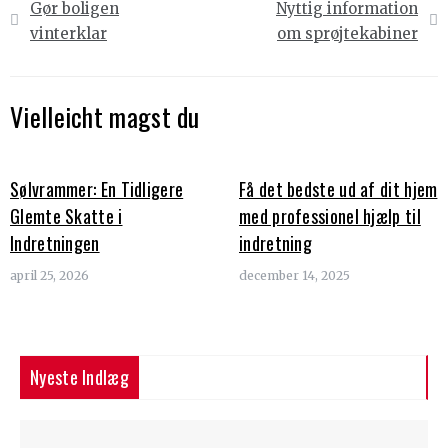
Gør boligen
Nyttig information
vinterklar
om sprøjtekabiner
Vielleicht magst du
Sølvrammer: En Tidligere
Få det bedste ud af dit hjem
Glemte Skatte i
med professionel hjælp til
Indretningen
indretning
april 25, 2026
december 14, 2025
Nyeste Indlæg