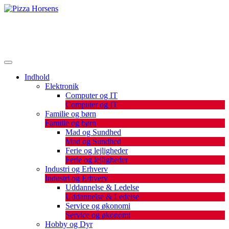
Skip
to
De bedste artikler, tips og tricks finder du her.
content
Pizza Horsens
Indhold
Elektronik
Computer og IT
Computer og IT
Familie og børn
Familie og børn
Mad og Sundhed
Mad og Sundhed
Ferie og lejligheder
Ferie og lejligheder
Industri og Erhverv
Industri og Erhverv
Uddannelse & Ledelse
Uddannelse & Ledelse
Service og økonomi
Service og økonomi
Hobby og Dyr