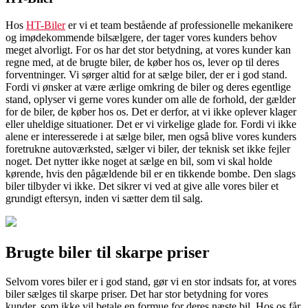
Hos
HT-Biler
er vi et team bestående af professionelle mekanikere
og imødekommende bilsælgere, der tager vores kunders behov
meget alvorligt. For os har det stor betydning, at vores kunder kan
regne med, at de brugte biler, de køber hos os, lever op til deres
forventninger. Vi sørger altid for at sælge biler, der er i god stand.
Fordi vi ønsker at være ærlige omkring de biler og deres egentlige
stand, oplyser vi gerne vores kunder om alle de forhold, der gælder
for de biler, de køber hos os. Det er derfor, at vi ikke oplever klager
eller uheldige situationer. Det er vi virkelige glade for. Fordi vi ikke
alene er interesserede i at sælge biler, men også blive vores kunders
foretrukne autoværksted, sælger vi biler, der teknisk set ikke fejler
noget. Det nytter ikke noget at sælge en bil, som vi skal holde
kørende, hvis den pågældende bil er en tikkende bombe. Den slags
biler tilbyder vi ikke. Det sikrer vi ved at give alle vores biler et
grundigt eftersyn, inden vi sætter dem til salg.
Brugte biler til skarpe priser
Selvom vores biler er i god stand, gør vi en stor indsats for, at vores
biler sælges til skarpe priser. Det har stor betydning for vores
kunder, som ikke vil betale en formue for deres næste bil. Hos os får