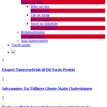
Hobby og Dyr
Biler og sjov
Biler og sjov
Tøj og mode
Tøj og mode
Sport og friluftsliv
Sport og friluftsliv
Boligindretning
Boligindretning
Ikke kategoriseret
Om/Kontakt
1
Ekspert Tømrerarbejde til Dit Næste Projekt
2
Sølvrammer: En Tidligere Glemte Skatte i Indretningen
3