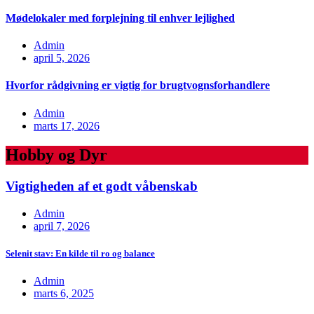
Mødelokaler med forplejning til enhver lejlighed
Admin
april 5, 2026
Hvorfor rådgivning er vigtig for brugtvognsforhandlere
Admin
marts 17, 2026
Hobby og Dyr
Vigtigheden af et godt våbenskab
Admin
april 7, 2026
Selenit stav: En kilde til ro og balance
Admin
marts 6, 2025