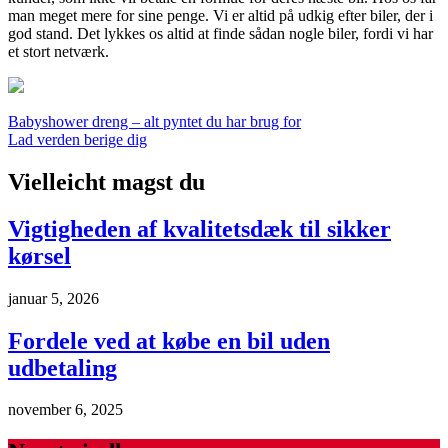
man meget mere for sine penge. Vi er altid på udkig efter biler, der i
god stand. Det lykkes os altid at finde sådan nogle biler, fordi vi har
et stort netværk.
Indlægsnavigation
Babyshower dreng – alt pyntet du har brug for
Lad verden berige dig
Vielleicht magst du
Vigtigheden af kvalitetsdæk til sikker
kørsel
januar 5, 2026
Fordele ved at købe en bil uden
udbetaling
november 6, 2025