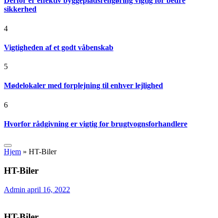
Derfor er effektiv byggepladsrengøring vigtig for bedre
sikkerhed
4
Vigtigheden af et godt våbenskab
5
Mødelokaler med forplejning til enhver lejlighed
6
Hvorfor rådgivning er vigtig for brugtvognsforhandlere
Hjem
»
HT-Biler
HT-Biler
Admin
april 16, 2022
HT-Biler