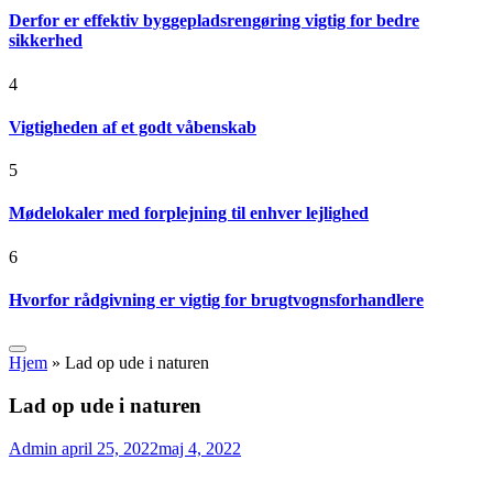
Derfor er effektiv byggepladsrengøring vigtig for bedre
sikkerhed
4
Vigtigheden af et godt våbenskab
5
Mødelokaler med forplejning til enhver lejlighed
6
Hvorfor rådgivning er vigtig for brugtvognsforhandlere
Hjem
»
Lad op ude i naturen
Lad op ude i naturen
Admin
april 25, 2022
maj 4, 2022