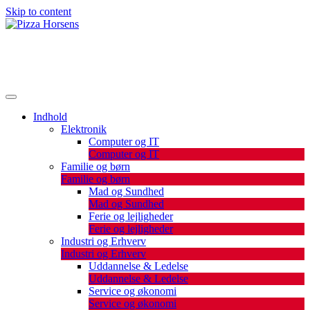
Skip to content
De bedste artikler, tips og tricks finder du her.
Pizza Horsens
Indhold
Elektronik
Computer og IT
Computer og IT
Familie og børn
Familie og børn
Mad og Sundhed
Mad og Sundhed
Ferie og lejligheder
Ferie og lejligheder
Industri og Erhverv
Industri og Erhverv
Uddannelse & Ledelse
Uddannelse & Ledelse
Service og økonomi
Service og økonomi