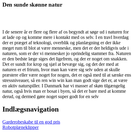
Den sunde skønne natur
I de senere år er flere og flere af os begyndt at søge ud i naturen for
at lade op og komme mere i kontakt med os selv. I en travl hverdag
der er præget af teknologi, overblik og planlægning er der ikke
meget rum til blot at være menneske, men det er der heldigvis ude i
naturen, som er der vi mennesker jo oprindelig stammer fra. Naturen
er den bedste læge siges det ligefrem, og der er noget om snakken.
Det er sundt for krop og sjæl at bevæge sig, og det der med at
naturen er et frirum, hvor man kan være sig selv uden at skulle
præstere eller være noget for nogen, det er også med til at sænke ens
stressniveauer, så en ren win win kan man godt sige det er, at være
en aktiv naturspiller. I Danmark har vi masser af skøn tilgængelig
natur, også hvis man er bosat i byen, så det er bare med at komme
derud, og dermed gøre noget super godt for en selv
Indlægsnavigation
Garderobeskabe til en god pris
Robotplæneklipper