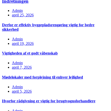
Indretningen
Admin
april 25, 2026
Derfor er effektiv byggepladsrengøring vigtig for bedre
sikkerhed
Admin
april 19, 2026
Vigtigheden af et godt våbenskab
Admin
april 7, 2026
Mødelokaler med forplejning til enhver lejlighed
Admin
april 5, 2026
Hvorfor rådgivning er vigtig for brugtvognsforhandlere
Admin