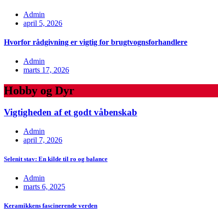
Admin
april 5, 2026
Hvorfor rådgivning er vigtig for brugtvognsforhandlere
Admin
marts 17, 2026
Hobby og Dyr
Vigtigheden af et godt våbenskab
Admin
april 7, 2026
Selenit stav: En kilde til ro og balance
Admin
marts 6, 2025
Keramikkens fascinerende verden