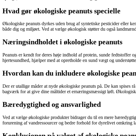
Hvad gør økologiske peanuts specielle
Økologiske peanuts dyrkes uden brug af syntetiske pesticider eller kemik
både dig og miljøet. Ved at vælge økologisk støtter du også landmænd, 
Næringsindholdet i økologiske peanuts
Peanuts er kendt for deres høje indhold af protein, sunde fedtstoffer 
hjertesundhed, hjælper med at opretholde en sund vægt og understøtte
Hvordan kan du inkludere økologiske peanu
Der er utallige måder at nyde økologiske peanuts på. De kan spises rå so
bagværk for at give dine måltider et ernæringsmæssigt løft. Økologis
Bæredygtighed og ansvarlighed
Ved at vælge økologiske produkter bidrager du til en mere bæredygti
forurening af vandressourcer og bedre forhold for dyrelivet omkring
Konklusionen på valget af økologiske pean