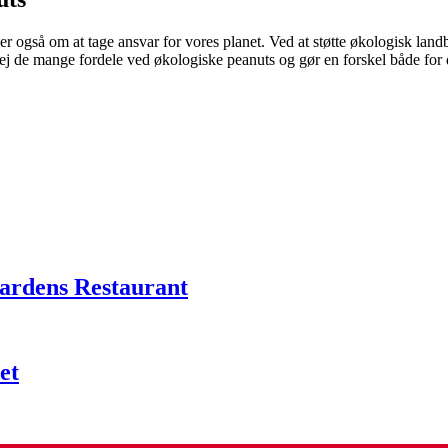
 også om at tage ansvar for vores planet. Ved at støtte økologisk lan
j de mange fordele ved økologiske peanuts og gør en forskel både for d
aardens Restaurant
et