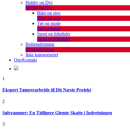
Hobby og Dyr
Hobby og Dyr
Biler og sjov
Biler og sjov
Tøj og mode
Tøj og mode
Sport og friluftsliv
Sport og friluftsliv
Boligindretning
Boligindretning
Ikke kategoriseret
Om/Kontakt
1
Ekspert Tømrerarbejde til Dit Næste Projekt
2
Sølvrammer: En Tidligere Glemte Skatte i Indretningen
3