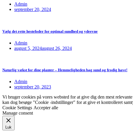
Admin
september 20, 2024
Vælg det rette hestefoder for optimal sundhed og ydeevne
Admin
august 5, 2024
august 26, 2024
Naturlig vækst for dine planter – Hemmeligheden bag sund og frodig have!
Admin
september 20, 2023
Vi bruger cookies på vores websted for at give dig den mest relevant
kan dog besøge "Cookie -indstillinger" for at give et kontrolleret sam
Cookie Settings
Accepter alle
Manage consent
Luk