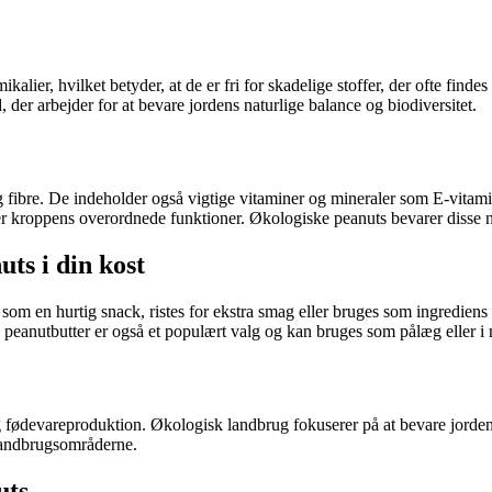
alier, hvilket betyder, at de er fri for skadelige stoffer, der ofte finde
der arbejder for at bevare jordens naturlige balance og biodiversitet.
og fibre. De indeholder også vigtige vitaminer og mineraler som E-vitami
r kroppens overordnede funktioner. Økologiske peanuts bevarer disse næ
ts i din kost
m en hurtig snack, ristes for ekstra smag eller bruges som ingrediens i fo
k peanutbutter er også et populært valg og kan bruges som pålæg eller i
g fødevareproduktion. Økologisk landbrug fokuserer på at bevare jorde
 landbrugsområderne.
uts