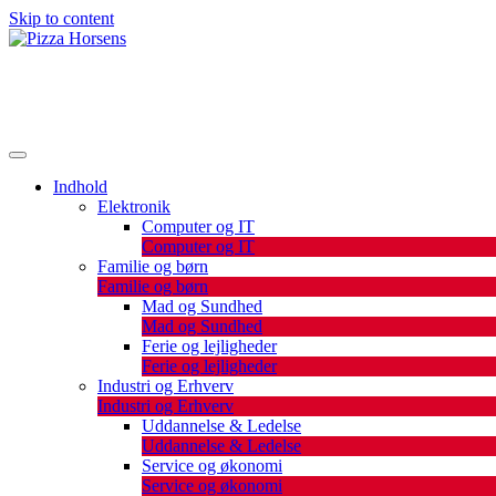
Skip to content
De bedste artikler, tips og tricks finder du her.
Pizza Horsens
Indhold
Elektronik
Computer og IT
Computer og IT
Familie og børn
Familie og børn
Mad og Sundhed
Mad og Sundhed
Ferie og lejligheder
Ferie og lejligheder
Industri og Erhverv
Industri og Erhverv
Uddannelse & Ledelse
Uddannelse & Ledelse
Service og økonomi
Service og økonomi