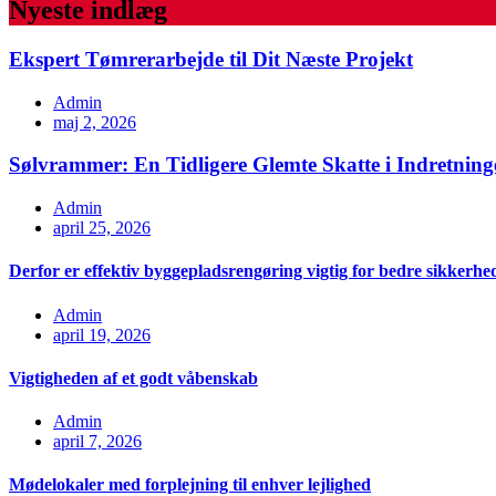
Nyeste indlæg
Ekspert Tømrerarbejde til Dit Næste Projekt
Admin
maj 2, 2026
Sølvrammer: En Tidligere Glemte Skatte i Indretning
Admin
april 25, 2026
Derfor er effektiv byggepladsrengøring vigtig for bedre sikkerhe
Admin
april 19, 2026
Vigtigheden af et godt våbenskab
Admin
april 7, 2026
Mødelokaler med forplejning til enhver lejlighed