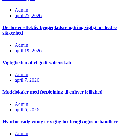
Admin
april 25, 2026
Derfor er effektiv byggepladsrengøring vigtig for bedre
sikkerhed
Admin
april 19, 2026
Vigtigheden af et godt våbenskab
Admin
april 7, 2026
Mødelokaler med forplejning til enhver lejlighed
Admin
april 5, 2026
Hvorfor rådgivning er vigtig for brugtvognsforhandlere
Admin