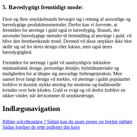
5. Bæredygtigt fremtidigt mode:
Flere og flere smykkebrands bevæger sig i retning af ansvarlige og
bæredygtige produktionsmetoder. Derfor kan vi forvente, at
fremtiden for øreringe i guld også er bæredygtig. Brands, der
anvender bæredygtige metoder til fremstilling af øreringe i guld, vil
blive den fremherskende trend. Dermed vil disse smykker ikke blot
skille sig ud for deres design eller luksus, men også deres
bæredygtighed.
Fremtiden for øreringe i guld vil sandsynligvis inkludere
minimalistisk design, personlige detaljer, hybridmaterialer og
muligheden for at tilegne sig ansvarlige forbrugerpraksis. Men
uanset hvor langt design vil trække, vil øreringe i gulds popularitet
forblive et ikonisk stykke ørering for moderne og traditionelle
kvinder over hele kloden. Guld er evigt og vil derfor forblive en
sikker vinder, når det kommer til smykkedesign.
Indlægsnavigation
Billige solcelleanlæg ? Sådan kan du spare penge og hjælpe miljøet
Sådan hjælper de rette pullerter din have