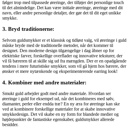
følger trop med tilpassede øreringe, der tilføjer det personlige touch
til det almindelige. Det kan være initiale øreringe, øreringe med dit
navn, eller andre personlige detaljer, der gør det til dit eget unikke
smykke.
3. Bryd traditionerne:
Selvom guldsmykker er et klassisk og tidløst valg, vil øreringe i guld
måske bryde med de traditionelle metoder, når det kommer til
designet. Den moderne design tilgængelige i dag åbner op for
elektriske farver, forskellige overflader og innovative teksturer, der
vil få bæreren til at skille sig ud fra mængden. Der er en opadgående
tendens i mere futuristiske smykker, som vil gå hjem hos bærere, der
ønsker et mere nytænkende og eksperimenterende earring look!
4. Kombiner med andre materialer:
Smukt guld arbejder godt med andre materiale. Hvordan ser
øreringe i guld for eksempel ud, når det kombineres med sølv,
diamanter, perler eller endda træ? En ny æra for øreringe kan ske
ved at kombinere forskellige materialer for at skabe innovative
smykkedesign. Det vil skabe en ny form for blandede medier og
højdepunkter de fantastiske egenskaber, guldsmykker allerede
besidder.