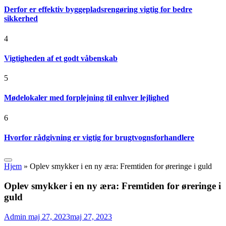
Derfor er effektiv byggepladsrengøring vigtig for bedre
sikkerhed
4
Vigtigheden af et godt våbenskab
5
Mødelokaler med forplejning til enhver lejlighed
6
Hvorfor rådgivning er vigtig for brugtvognsforhandlere
Hjem
»
Oplev smykker i en ny æra: Fremtiden for øreringe i guld
Oplev smykker i en ny æra: Fremtiden for øreringe i
guld
Admin
maj 27, 2023
maj 27, 2023