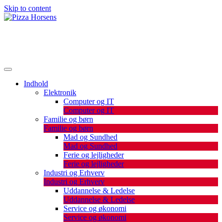
Skip to content
De bedste artikler, tips og tricks finder du her.
Pizza Horsens
Indhold
Elektronik
Computer og IT
Computer og IT
Familie og børn
Familie og børn
Mad og Sundhed
Mad og Sundhed
Ferie og lejligheder
Ferie og lejligheder
Industri og Erhverv
Industri og Erhverv
Uddannelse & Ledelse
Uddannelse & Ledelse
Service og økonomi
Service og økonomi