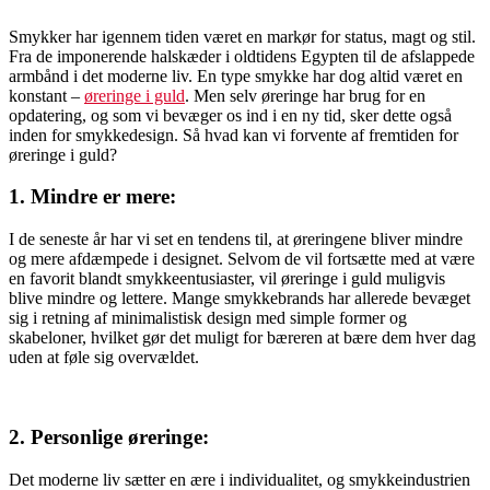
Smykker har igennem tiden været en markør for status, magt og stil.
Fra de imponerende halskæder i oldtidens Egypten til de afslappede
armbånd i det moderne liv. En type smykke har dog altid været en
konstant –
øreringe i guld
. Men selv øreringe har brug for en
opdatering, og som vi bevæger os ind i en ny tid, sker dette også
inden for smykkedesign. Så hvad kan vi forvente af fremtiden for
øreringe i guld?
1. Mindre er mere:
I de seneste år har vi set en tendens til, at øreringene bliver mindre
og mere afdæmpede i designet. Selvom de vil fortsætte med at være
en favorit blandt smykkeentusiaster, vil øreringe i guld muligvis
blive mindre og lettere. Mange smykkebrands har allerede bevæget
sig i retning af minimalistisk design med simple former og
skabeloner, hvilket gør det muligt for bæreren at bære dem hver dag
uden at føle sig overvældet.
2. Personlige øreringe:
Det moderne liv sætter en ære i individualitet, og smykkeindustrien