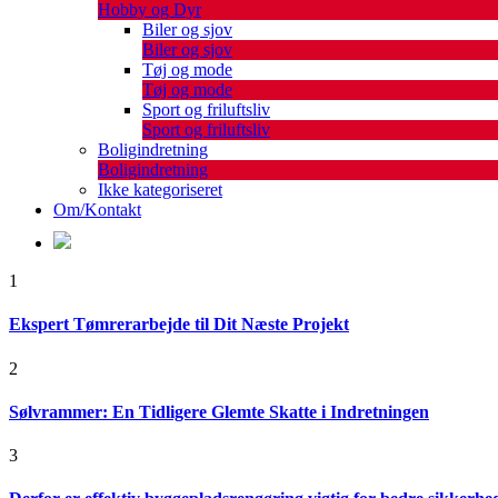
Hobby og Dyr
Biler og sjov
Biler og sjov
Tøj og mode
Tøj og mode
Sport og friluftsliv
Sport og friluftsliv
Boligindretning
Boligindretning
Ikke kategoriseret
Om/Kontakt
1
Ekspert Tømrerarbejde til Dit Næste Projekt
2
Sølvrammer: En Tidligere Glemte Skatte i Indretningen
3