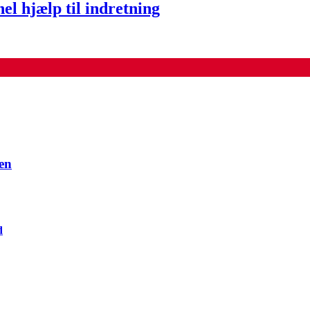
el hjælp til indretning
en
d