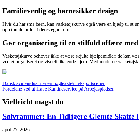
Familievenlig og børnesikker design
Hvis du har små børn, kan vasketøjskurve også være en hjælp til at un
opretholde orden i deres egne rum.
Gør organisering til en stilfuld affære me
Vasketøjskurve behøver ikke at være skjulte hjælpemidler; de kan være e
ved et organiseret og visuelt tiltalende hjem. Med moderne vasketøjskurve 
Indlægsnavigation
Dansk svineindustri er en nøgleaktør i eksportscenen
Fordelene ved at Have Kantineservice på Arbejdspladsen
Vielleicht magst du
Sølvrammer: En Tidligere Glemte Skatte i
april 25, 2026