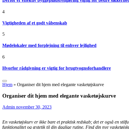
Derfor er effektiv byggepladsrengøring vigtig for bedre sikkerhe
4
Vigtigheden af et godt våbenskab
5
Mødelokaler med forplejning til enhver lejlighed
6
Hvorfor rådgivning er vigtig for brugtvognsforhandlere
Hjem
»
Organiser dit hjem med elegante vasketøjskurve
Organiser dit hjem med elegante vasketøjskurve
Admin
november 30, 2023
En vasketøjskurv er ikke bare et praktisk redskab; det er også en stil
funktionalitet og æstetik til din daglige rutine. Find din nye vasketøjs