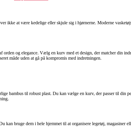
er ikke at være kedelige eller skjule sig i hjørnerne. Moderne vasketø
e af orden og elegance. Vælg en kurv med et design, der matcher din indre
niseret måde uden at gå på kompromis med indretningen.
rlige bambus til robust plast. Du kan vælge en kurv, der passer til din 
ning.
 Du kan bruge dem i hele hjemmet til at organisere legetøj, magasiner e