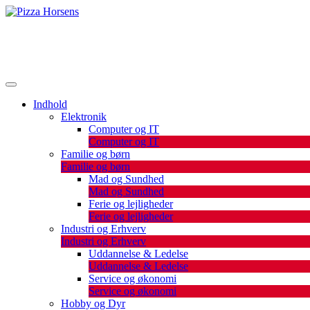
Skip
to
De bedste artikler, tips og tricks finder du her.
content
Pizza Horsens
Indhold
Elektronik
Computer og IT
Computer og IT
Familie og børn
Familie og børn
Mad og Sundhed
Mad og Sundhed
Ferie og lejligheder
Ferie og lejligheder
Industri og Erhverv
Industri og Erhverv
Uddannelse & Ledelse
Uddannelse & Ledelse
Service og økonomi
Service og økonomi
Hobby og Dyr