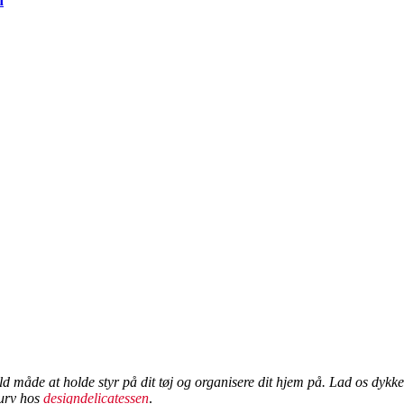
d
fuld måde at holde styr på dit tøj og organisere dit hjem på. Lad os dy
kurv hos
designdelicatessen
.