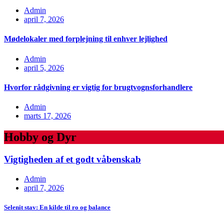
Admin
april 7, 2026
Mødelokaler med forplejning til enhver lejlighed
Admin
april 5, 2026
Hvorfor rådgivning er vigtig for brugtvognsforhandlere
Admin
marts 17, 2026
Hobby og Dyr
Vigtigheden af et godt våbenskab
Admin
april 7, 2026
Selenit stav: En kilde til ro og balance