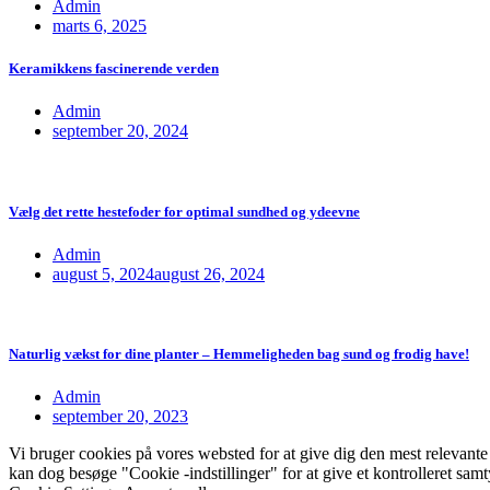
Admin
marts 6, 2025
Keramikkens fascinerende verden
Admin
september 20, 2024
Vælg det rette hestefoder for optimal sundhed og ydeevne
Admin
august 5, 2024
august 26, 2024
Naturlig vækst for dine planter – Hemmeligheden bag sund og frodig have!
Admin
september 20, 2023
Vi bruger cookies på vores websted for at give dig den mest relevant
kan dog besøge "Cookie -indstillinger" for at give et kontrolleret sam