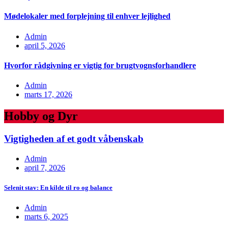
Mødelokaler med forplejning til enhver lejlighed
Admin
april 5, 2026
Hvorfor rådgivning er vigtig for brugtvognsforhandlere
Admin
marts 17, 2026
Hobby og Dyr
Vigtigheden af et godt våbenskab
Admin
april 7, 2026
Selenit stav: En kilde til ro og balance
Admin
marts 6, 2025