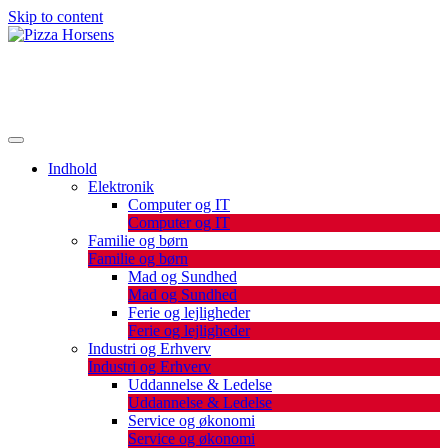
Skip to content
De bedste artikler, tips og tricks finder du her.
Pizza Horsens
Indhold
Elektronik
Computer og IT
Computer og IT
Familie og børn
Familie og børn
Mad og Sundhed
Mad og Sundhed
Ferie og lejligheder
Ferie og lejligheder
Industri og Erhverv
Industri og Erhverv
Uddannelse & Ledelse
Uddannelse & Ledelse
Service og økonomi
Service og økonomi