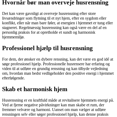
Hvornår bør man overveje husrensning
Det kan være gavnligt at overveje husrensning efter store
livsændringer som flytning til et nyt hjem, efter en sygdom eller
konflikt, eller når man bare føler, at energien i hjemmet er tung eller
stagneret. Regelmæssig husrensning kan også være en del af en
personlig praksis for at opretholde et sundt og harmonisk
hjemmemiljø.
Professionel hjælp til husrensning
For dem, der ønsker en dybere rensning, kan det være en god idé at
søge professionel hjælp. Professionelle husrensere har erfaring og
viden til at udføre en grundig rensning og kan tilbyde vejledning
om, hvordan man bedst vedligeholder den positive energi i hjemmet
efterfølgende.
Skab et harmonisk hjem
Husrensning er en kraftfuld måde at revitalisere hjemmets energi på.
Ved at fjerne negative påvirkninger kan man skabe et rum, der
fremmer velvære og harmoni. Uanset om man vælger at udføre
rensningen selv eller søger professionel hjælp, kan denne praksis