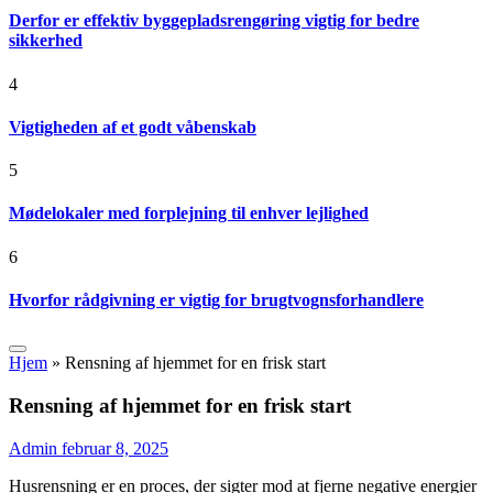
Derfor er effektiv byggepladsrengøring vigtig for bedre
sikkerhed
4
Vigtigheden af et godt våbenskab
5
Mødelokaler med forplejning til enhver lejlighed
6
Hvorfor rådgivning er vigtig for brugtvognsforhandlere
Hjem
»
Rensning af hjemmet for en frisk start
Rensning af hjemmet for en frisk start
Admin
februar 8, 2025
Husrensning er en proces, der sigter mod at fjerne negative energier