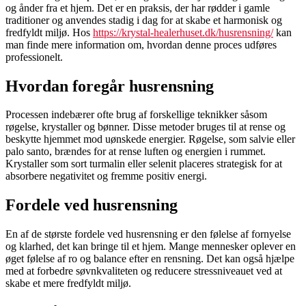
og ånder fra et hjem. Det er en praksis, der har rødder i gamle
traditioner og anvendes stadig i dag for at skabe et harmonisk og
fredfyldt miljø. Hos
https://krystal-healerhuset.dk/husrensning/
kan
man finde mere information om, hvordan denne proces udføres
professionelt.
Hvordan foregår husrensning
Processen indebærer ofte brug af forskellige teknikker såsom
røgelse, krystaller og bønner. Disse metoder bruges til at rense og
beskytte hjemmet mod uønskede energier. Røgelse, som salvie eller
palo santo, brændes for at rense luften og energien i rummet.
Krystaller som sort turmalin eller selenit placeres strategisk for at
absorbere negativitet og fremme positiv energi.
Fordele ved husrensning
En af de største fordele ved husrensning er den følelse af fornyelse
og klarhed, det kan bringe til et hjem. Mange mennesker oplever en
øget følelse af ro og balance efter en rensning. Det kan også hjælpe
med at forbedre søvnkvaliteten og reducere stressniveauet ved at
skabe et mere fredfyldt miljø.