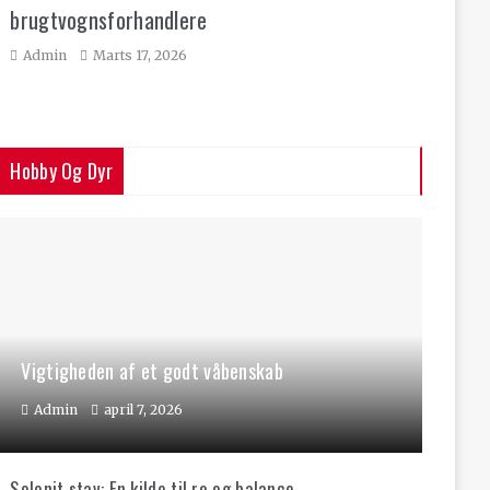
brugtvognsforhandlere
Admin
Marts 17, 2026
Hobby Og Dyr
Vigtigheden af et godt våbenskab
Admin
april 7, 2026
Selenit stav: En kilde til ro og balance