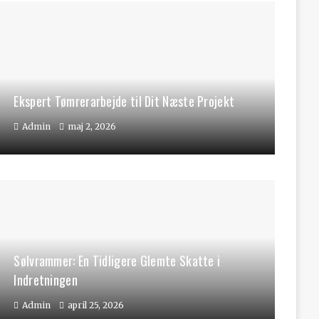
Ekspert Tømrerarbejde til Dit Næste Projekt
Admin
maj 2, 2026
Sølvrammer: En Tidligere Glemte Skatte i
Indretningen
Admin
april 25, 2026