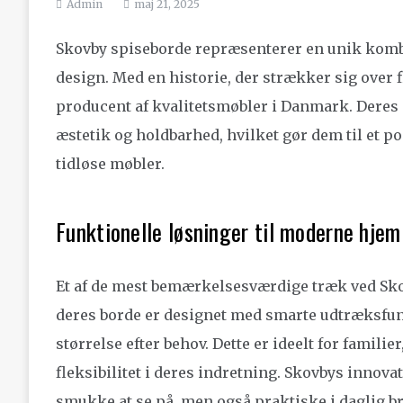
Admin
maj 21, 2025
Skovby spiseborde repræsenterer en unik komb
design. Med en historie, der strækker sig over f
producent af kvalitetsmøbler i Danmark. Deres s
æstetik og holdbarhed, hvilket gør dem til et po
tidløse møbler.
Funktionelle løsninger til moderne hjem
Et af de mest bemærkelsesværdige træk ved Skov
deres borde er designet med smarte udtræksfunk
størrelse efter behov. Dette er ideelt for familie
fleksibilitet i deres indretning. Skovbys innova
smukke at se på, men også praktiske i daglig b