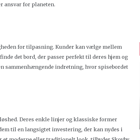
er ansvar for planeten.
gheden for tilpasning. Kunder kan vælge mellem
 finde det bord, der passer perfekt til deres hjem og
abe en sammenhængende indretning, hvor spisebordet
løshed. Deres enkle linjer og klassiske former
dem til en langsigtet investering, der kan nydes i
t moderne eller traditionelt look, tilbyder Skovby