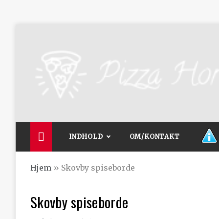
Skip
to
content
Pizza Horsens
De bedste artikler, tips og tricks finder du her.
INDHOLD
OM/KONTAKT
Hjem
»
Skovby spiseborde
Skovby spiseborde