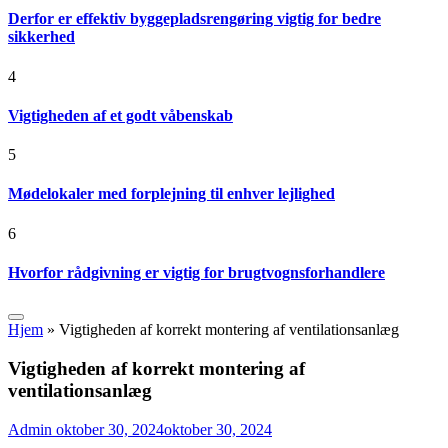
Derfor er effektiv byggepladsrengøring vigtig for bedre
sikkerhed
4
Vigtigheden af et godt våbenskab
5
Mødelokaler med forplejning til enhver lejlighed
6
Hvorfor rådgivning er vigtig for brugtvognsforhandlere
Hjem
»
Vigtigheden af korrekt montering af ventilationsanlæg
Vigtigheden af korrekt montering af
ventilationsanlæg
Admin
oktober 30, 2024
oktober 30, 2024