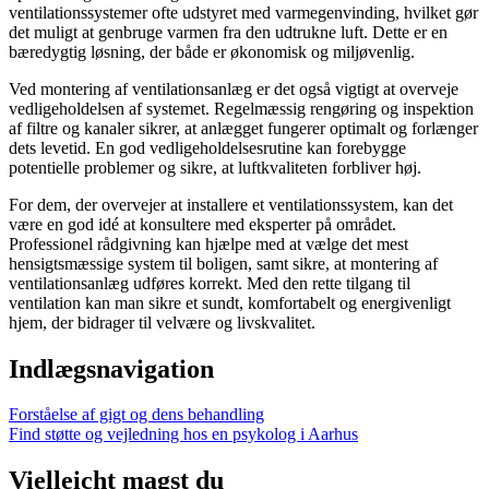
ventilationssystemer ofte udstyret med varmegenvinding, hvilket gør
det muligt at genbruge varmen fra den udtrukne luft. Dette er en
bæredygtig løsning, der både er økonomisk og miljøvenlig.
Ved montering af ventilationsanlæg er det også vigtigt at overveje
vedligeholdelsen af systemet. Regelmæssig rengøring og inspektion
af filtre og kanaler sikrer, at anlægget fungerer optimalt og forlænger
dets levetid. En god vedligeholdelsesrutine kan forebygge
potentielle problemer og sikre, at luftkvaliteten forbliver høj.
For dem, der overvejer at installere et ventilationssystem, kan det
være en god idé at konsultere med eksperter på området.
Professionel rådgivning kan hjælpe med at vælge det mest
hensigtsmæssige system til boligen, samt sikre, at montering af
ventilationsanlæg udføres korrekt. Med den rette tilgang til
ventilation kan man sikre et sundt, komfortabelt og energivenligt
hjem, der bidrager til velvære og livskvalitet.
Indlægsnavigation
Forståelse af gigt og dens behandling
Find støtte og vejledning hos en psykolog i Aarhus
Vielleicht magst du