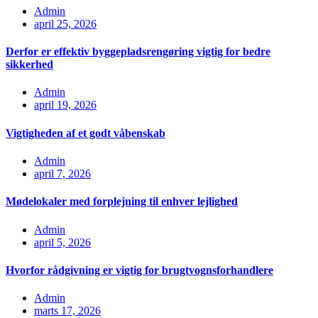
Admin
april 25, 2026
Derfor er effektiv byggepladsrengøring vigtig for bedre
sikkerhed
Admin
april 19, 2026
Vigtigheden af et godt våbenskab
Admin
april 7, 2026
Mødelokaler med forplejning til enhver lejlighed
Admin
april 5, 2026
Hvorfor rådgivning er vigtig for brugtvognsforhandlere
Admin
marts 17, 2026