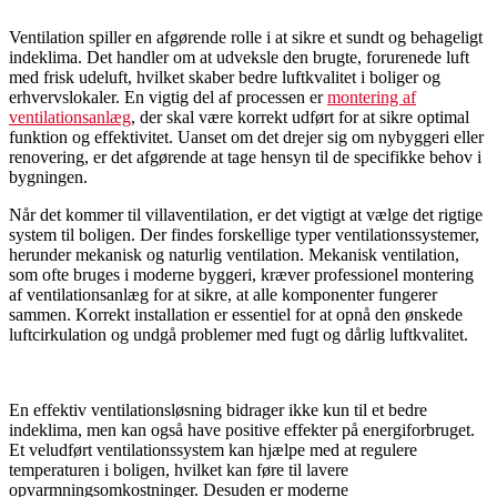
Ventilation spiller en afgørende rolle i at sikre et sundt og behageligt
indeklima. Det handler om at udveksle den brugte, forurenede luft
med frisk udeluft, hvilket skaber bedre luftkvalitet i boliger og
erhvervslokaler. En vigtig del af processen er
montering af
ventilationsanlæg
, der skal være korrekt udført for at sikre optimal
funktion og effektivitet. Uanset om det drejer sig om nybyggeri eller
renovering, er det afgørende at tage hensyn til de specifikke behov i
bygningen.
Når det kommer til villaventilation, er det vigtigt at vælge det rigtige
system til boligen. Der findes forskellige typer ventilationssystemer,
herunder mekanisk og naturlig ventilation. Mekanisk ventilation,
som ofte bruges i moderne byggeri, kræver professionel montering
af ventilationsanlæg for at sikre, at alle komponenter fungerer
sammen. Korrekt installation er essentiel for at opnå den ønskede
luftcirkulation og undgå problemer med fugt og dårlig luftkvalitet.
En effektiv ventilationsløsning bidrager ikke kun til et bedre
indeklima, men kan også have positive effekter på energiforbruget.
Et veludført ventilationssystem kan hjælpe med at regulere
temperaturen i boligen, hvilket kan føre til lavere
opvarmningsomkostninger. Desuden er moderne