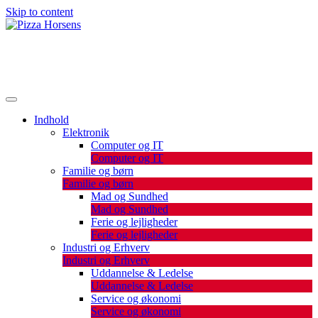
Skip to content
De bedste artikler, tips og tricks finder du her.
Pizza Horsens
Indhold
Elektronik
Computer og IT
Computer og IT
Familie og børn
Familie og børn
Mad og Sundhed
Mad og Sundhed
Ferie og lejligheder
Ferie og lejligheder
Industri og Erhverv
Industri og Erhverv
Uddannelse & Ledelse
Uddannelse & Ledelse
Service og økonomi
Service og økonomi