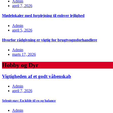
Admin
april 7, 2026
Mødelokaler med forplejning til enhver lejlighed
Admin
april 5, 2026
Hvorfor rådgivning er vigtig for brugtvognsforhandlere
Admin
marts 17, 2026
Hobby og Dyr
Vigtigheden af et godt våbenskab
Admin
april 7, 2026
Selenit stav: En kilde til ro og balance
Admin