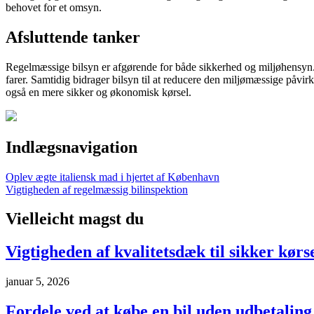
behovet for et omsyn.
Afsluttende tanker
Regelmæssige bilsyn er afgørende for både sikkerhed og miljøhensyn. Ve
farer. Samtidig bidrager bilsyn til at reducere den miljømæssige påvirk
også en mere sikker og økonomisk kørsel.
Indlægsnavigation
Oplev ægte italiensk mad i hjertet af København
Vigtigheden af regelmæssig bilinspektion
Vielleicht magst du
Vigtigheden af kvalitetsdæk til sikker kørs
januar 5, 2026
Fordele ved at købe en bil uden udbetaling