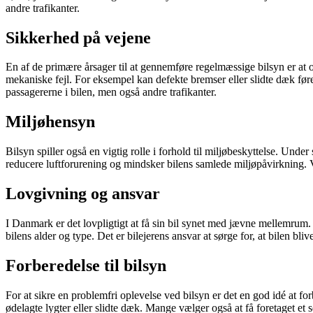
andre trafikanter.
Sikkerhed på vejene
En af de primære årsager til at gennemføre regelmæssige bilsyn er at opr
mekaniske fejl. For eksempel kan defekte bremser eller slidte dæk føre
passagererne i bilen, men også andre trafikanter.
Miljøhensyn
Bilsyn spiller også en vigtig rolle i forhold til miljøbeskyttelse. Under
reducere luftforurening og mindsker bilens samlede miljøpåvirkning. Ve
Lovgivning og ansvar
I Danmark er det lovpligtigt at få sin bil synet med jævne mellemrum. N
bilens alder og type. Det er bilejerens ansvar at sørge for, at bilen bl
Forberedelse til bilsyn
For at sikre en problemfri oplevelse ved bilsyn er det en god idé at 
ødelagte lygter eller slidte dæk. Mange vælger også at få foretaget e