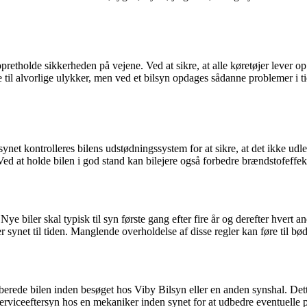
etholde sikkerheden på vejene. Ved at sikre, at alle køretøjer lever op t
 til alvorlige ulykker, men ved et bilsyn opdages sådanne problemer i ti
 synet kontrolleres bilens udstødningssystem for at sikre, at det ikke udle
d at holde bilen i god stand kan bilejere også forbedre brændstofeffekt
ye biler skal typisk til syn første gang efter fire år og derefter hvert 
iver synet til tiden. Manglende overholdelse af disse regler kan føre til 
forberede bilen inden besøget hos Viby Bilsyn eller en anden synshal. De
t serviceeftersyn hos en mekaniker inden synet for at udbedre eventuelle