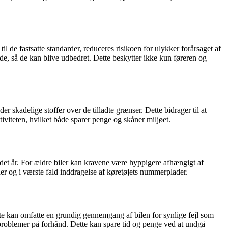
il de fastsatte standarder, reduceres risikoen for ulykker forårsaget af
de, så de kan blive udbedret. Dette beskytter ikke kun føreren og
der skadelige stoffer over de tilladte grænser. Dette bidrager til at
iviteten, hvilket både sparer penge og skåner miljøet.
andet år. For ældre biler kan kravene være hyppigere afhængigt af
bøder og i værste fald inddragelse af køretøjets nummerplader.
tte kan omfatte en grundig gennemgang af bilen for synlige fejl som
 problemer på forhånd. Dette kan spare tid og penge ved at undgå