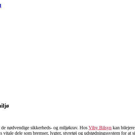
d
iljø
lder de nødvendige sikkerheds- og miljøkrav. Hos
Viby Bilsyn
kan bilejere
ns vitale dele som bremser, lygter, styretøj og udstødningssystem for at s