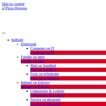
Skip to content
De bedste artikler, tips og tricks finder du her.
Pizza Horsens
Indhold
Elektronik
Computer og IT
Computer og IT
Familie og børn
Familie og børn
Mad og Sundhed
Mad og Sundhed
Ferie og lejligheder
Ferie og lejligheder
Industri og Erhverv
Industri og Erhverv
Uddannelse & Ledelse
Uddannelse & Ledelse
Service og økonomi
Service og økonomi