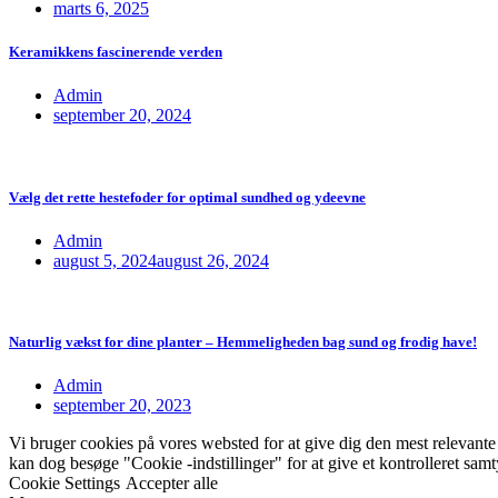
marts 6, 2025
Keramikkens fascinerende verden
Admin
september 20, 2024
Vælg det rette hestefoder for optimal sundhed og ydeevne
Admin
august 5, 2024
august 26, 2024
Naturlig vækst for dine planter – Hemmeligheden bag sund og frodig have!
Admin
september 20, 2023
Vi bruger cookies på vores websted for at give dig den mest relevant
kan dog besøge "Cookie -indstillinger" for at give et kontrolleret sam
Cookie Settings
Accepter alle